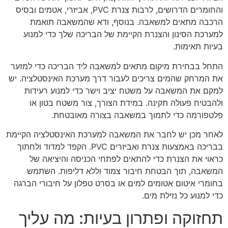
והחומרים הדרושים, לרבות צנרת PVC, אביזרי, אטמים ובסיס
הרכבה מתאים למשאבה. בנוסף, ודא שהמשאבה תואמת
למערכת הסינון והצנרת הקיימת של הבריכה שלך כדי למנוע
בעיות תאימות.
התחל בבחירת מיקום מתאים למשאבה ליד הבריכה כדי למזער
את המרחק שהמים צריכים לעבור דרך מערכת האינסטלציה. יש
למקם את המשאבה על משטח יציב וישר כדי למנוע רעידות
ולהבטיח פעולה תקינה. במידת הצורך, צור משטח בטון או
פלטפורמה כדי לתמוך במשאבה בצורה מאובטחת.
לאחר מכן יש לחבר את המשאבה למערכת האינסטלציה הקיימת
בבריכה באמצעות צנרת ואביזרים PVC. הקפד למדוד ולחתוך
כראוי את הצנרת כדי להתאים לפתחי הכניסה והיציאה של
המשאבה, תוך הבטחת חיבור צמוד וללא דליפות. השתמש
בחומרי איטום אטומים למים או בסרט טפלון על חיבורי הברגה
כדי למנוע כל נזילת מים.
תחזוקה ופתרון בעיות: מה עליך