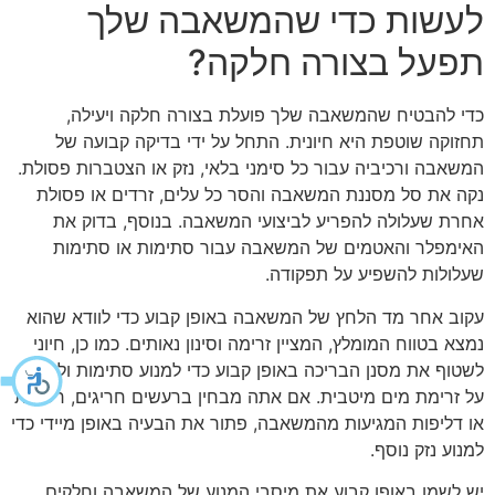
לעשות כדי שהמשאבה שלך
תפעל בצורה חלקה?
כדי להבטיח שהמשאבה שלך פועלת בצורה חלקה ויעילה,
תחזוקה שוטפת היא חיונית. התחל על ידי בדיקה קבועה של
המשאבה ורכיביה עבור כל סימני בלאי, נזק או הצטברות פסולת.
נקה את סל מסננת המשאבה והסר כל עלים, זרדים או פסולת
אחרת שעלולה להפריע לביצועי המשאבה. בנוסף, בדוק את
האימפלר והאטמים של המשאבה עבור סתימות או סתימות
שעלולות להשפיע על תפקודה.
עקוב אחר מד הלחץ של המשאבה באופן קבוע כדי לוודא שהוא
נמצא בטווח המומלץ, המציין זרימה וסינון נאותים. כמו כן, חיוני
לשטוף את מסנן הבריכה באופן קבוע כדי למנוע סתימות ולשמור
על זרימת מים מיטבית. אם אתה מבחין ברעשים חריגים, רעידות
או דליפות המגיעות מהמשאבה, פתור את הבעיה באופן מיידי כדי
למנוע נזק נוסף.
יש לשמן באופן קבוע את מיסבי המנוע של המשאבה וחלקים