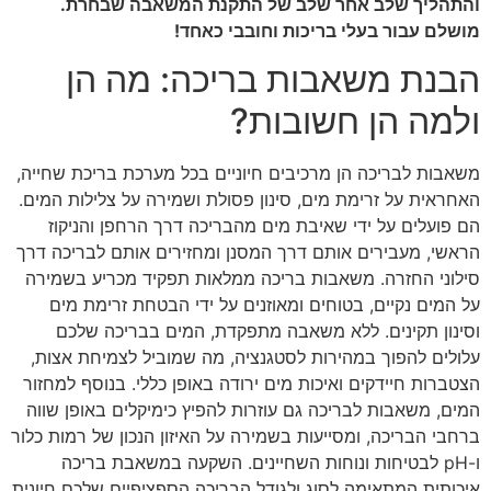
והתהליך שלב אחר שלב של התקנת המשאבה שבחרת.
מושלם עבור בעלי בריכות וחובבי כאחד!
הבנת משאבות בריכה: מה הן
ולמה הן חשובות?
משאבות לבריכה הן מרכיבים חיוניים בכל מערכת בריכת שחייה,
האחראית על זרימת מים, סינון פסולת ושמירה על צלילות המים.
הם פועלים על ידי שאיבת מים מהבריכה דרך הרחפן והניקוז
הראשי, מעבירים אותם דרך המסנן ומחזירים אותם לבריכה דרך
סילוני החזרה. משאבות בריכה ממלאות תפקיד מכריע בשמירה
על המים נקיים, בטוחים ומאוזנים על ידי הבטחת זרימת מים
וסינון תקינים. ללא משאבה מתפקדת, המים בבריכה שלכם
עלולים להפוך במהירות לסטגנציה, מה שמוביל לצמיחת אצות,
הצטברות חיידקים ואיכות מים ירודה באופן כללי. בנוסף למחזור
המים, משאבות לבריכה גם עוזרות להפיץ כימיקלים באופן שווה
ברחבי הבריכה, ומסייעות בשמירה על האיזון הנכון של רמות כלור
ו-pH לבטיחות ונוחות השחיינים. השקעה במשאבת בריכה
איכותית המתאימה לסוג ולגודל הבריכה הספציפיים שלכם חיונית